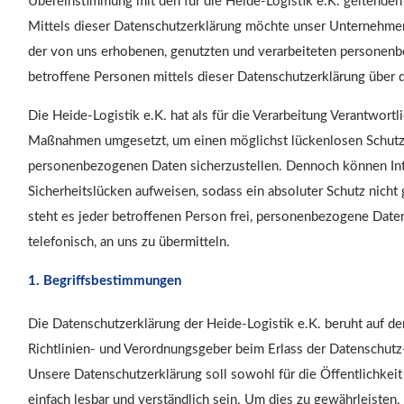
Übereinstimmung mit den für die Heide-Logistik e.K. geltende
Mittels dieser Datenschutzerklärung möchte unser Unternehmen
der von uns erhobenen, genutzten und verarbeiteten personen
betroffene Personen mittels dieser Datenschutzerklärung über d
Die Heide-Logistik e.K. hat als für die Verarbeitung Verantwortl
Maßnahmen umgesetzt, um einen möglichst lückenlosen Schutz d
personenbezogenen Daten sicherzustellen. Dennoch können Int
Sicherheitslücken aufweisen, sodass ein absoluter Schutz nich
steht es jeder betroffenen Person frei, personenbezogene Date
telefonisch, an uns zu übermitteln.
1. Begriffsbestimmungen
Die Datenschutzerklärung der Heide-Logistik e.K. beruht auf de
Richtlinien- und Verordnungsgeber beim Erlass der Datensch
Unsere Datenschutzerklärung soll sowohl für die Öffentlichkeit
einfach lesbar und verständlich sein. Um dies zu gewährleisten